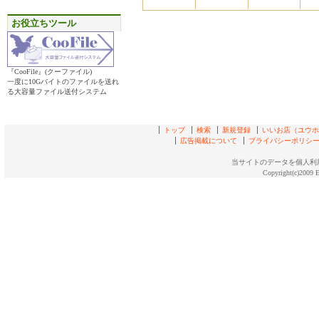
お役立ちツール
『CooFile』(クーファイル)
一度に10Gバイトのファイルを送れ
る大容量ファイル送付システム
トップ
検索
新規登録
いいお店（ユウホド
広告掲載について
プライバシーポリシ
当サイトのデータを個人利
Copyright(c)2009 E