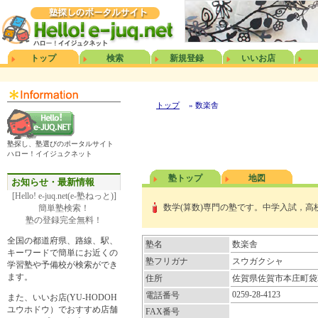
トップ
検索
新規登録
いいお店
トップ
» 数楽舎
塾探し、塾選びのポータルサイト
ハロー！イイジュクネット
塾トップ
地図
お知らせ・最新情報
[Hello! e-juq.net(e-塾ねっと)]
数学(算数)専門の塾です。中学入試，高
簡単塾検索！
塾の登録完全無料！
全国の都道府県、路線、駅、
塾名
数楽舎
キーワードで簡単にお近くの
塾フリガナ
スウガクシャ
学習塾や予備校が検索ができ
ます。
住所
佐賀県佐賀市本庄町袋2
0259-28-4123
電話番号
また、いいお店(YU-HODOH
ユウホドウ）でおすすめ店舗
FAX番号