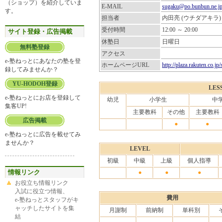
（ショップ）を紹介していま
E-MAIL
sugaku@po.bunbun.ne.j
す。
担当者
内田亮 (ウチダアキラ)
受付時間
12:00 ～ 20:00
サイト登録・広告掲載
休塾日
日曜日
無料塾登録
アクセス
e-塾ねっとにあなたの塾を登
ホームページURL
http://plaza.rakuten.co.jp
録してみませんか？
YU-HODOH登録
LES
e-塾ねっとにお店を登録して
幼児
小学生
中
集客UP!
主要教科
その他
主要教科
広告掲載
●
●
e-塾ねっとに広告を載せてみ
ませんか？
LEVEL
初級
中級
上級
個人指導
情報リンク
●
●
●
お役立ち情報リンク
入試に役立つ情報、
費用
e-塾ねっとスタッフがキ
ャッチしたサイトを集
月謝制
前納制
単科別
結