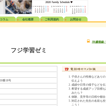
コラム
会社概要
ご利用規約
お問合せ
JR越後線 /
フジ学習ゼミ
子供さんの性格などありの
18番18号
伝えよう
成績や日常の様子などを伝
希望する成績アップ目標も
みたら？
体験、見学等の日程や都合
対応された先生の名前も控
こう！