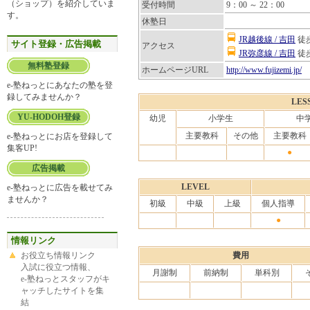
（ショップ）を紹介していま
受付時間
9：00 ～ 22：00
す。
休塾日
JR越後線 / 吉田
徒歩
サイト登録・広告掲載
アクセス
JR弥彦線 / 吉田
徒歩
無料塾登録
ホームページURL
http://www.fujizemi.jp/
e-塾ねっとにあなたの塾を登
録してみませんか？
LES
YU-HODOH登録
幼児
小学生
中
主要教科
その他
主要教科
e-塾ねっとにお店を登録して
集客UP!
●
広告掲載
LEVEL
e-塾ねっとに広告を載せてみ
ませんか？
初級
中級
上級
個人指導
●
情報リンク
お役立ち情報リンク
費用
入試に役立つ情報、
月謝制
前納制
単科別
e-塾ねっとスタッフがキ
ャッチしたサイトを集
結