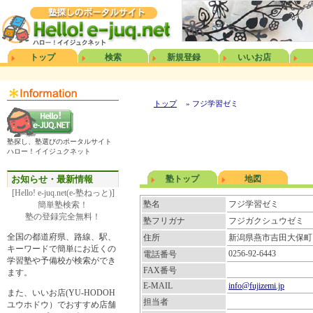
トップ
検索
新規登録
いいお店
トップ
» フジ学習ゼミ
塾探し、塾選びのポータルサイト
ハロー！イイジュクネット
お知らせ・最新情報
塾トップ
地図
[Hello! e-juq.net(e-塾ねっと)]
塾名
フジ学習ゼミ
簡単塾検索！
塾の登録完全無料！
塾フリガナ
フジガクシュウゼミ
全国の都道府県、路線、駅、
住所
新潟県燕市吉田大保町
キーワードで簡単にお近くの
0256-92-6443
電話番号
学習塾や予備校が検索ができ
FAX番号
ます。
E-MAIL
info@fujizemi.jp
また、いいお店(YU-HODOH
担当者
ユウホドウ）でおすすめ店舗