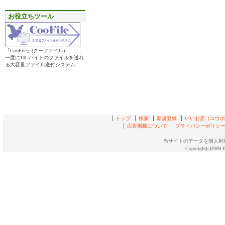
お役立ちツール
『CooFile』(クーファイル)
一度に10Gバイトのファイルを送れ
る大容量ファイル送付システム
トップ
検索
新規登録
いいお店（ユウホド
広告掲載について
プライバシーポリシ
当サイトのデータを個人利
Copyright(c)2009 E