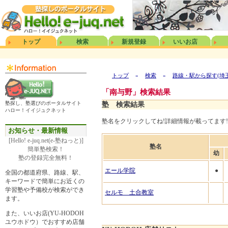
トップ
検索
新規登録
いいお店
トップ
»
検索
»
路線・駅から探す(埼
「南与野」検索結果
塾探し、塾選びのポータルサイト
塾 検索結果
ハロー！イイジュクネット
塾名をクリックしてね!詳細情報が載ってます!
お知らせ・最新情報
[Hello! e-juq.net(e-塾ねっと)]
塾名
簡単塾検索！
幼
塾の登録完全無料！
エール学院
●
全国の都道府県、路線、駅、
キーワードで簡単にお近くの
学習塾や予備校が検索ができ
セルモ 土合教室
ます。
また、いいお店(YU-HODOH
ユウホドウ）でおすすめ店舗