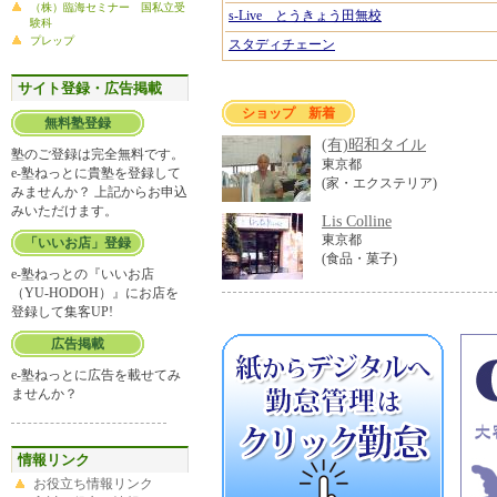
（株）臨海セミナー 国私立受
s-Live とうきょう田無校
験科
プレップ
スタディチェーン
サイト登録・広告掲載
ショップ 新着
無料塾登録
(有)昭和タイル
塾のご登録は完全無料です。
東京都
e-塾ねっとに貴塾を登録して
(家・エクステリア)
みませんか？ 上記からお申込
みいただけます。
Lis Colline
東京都
「いいお店」登録
(食品・菓子)
e-塾ねっとの『いいお店
（YU-HODOH）』にお店を
登録して集客UP!
広告掲載
e-塾ねっとに広告を載せてみ
ませんか？
情報リンク
お役立ち情報リンク