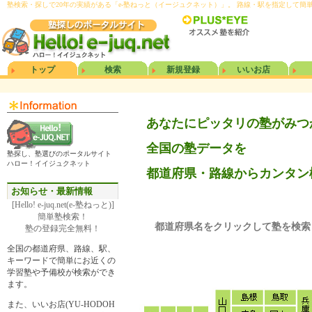
塾検索・探しで20年
の実績がある「e-塾ねっと（イージュクネット）」。 路線・駅を指定して
トップ
検索
新規登録
いいお店
あなたにピッタリの塾がみつ
全国の塾データを
塾探し、塾選びのポータルサイト
ハロー！イイジュクネット
都道府県・路線からカンタン
お知らせ・最新情報
[Hello! e-juq.net(e-塾ねっと)]
簡単塾検索！
都道府県名をクリックして塾を検索
塾の登録完全無料！
全国の都道府県、路線、駅、
キーワードで簡単にお近くの
学習塾や予備校が検索ができ
ます。
また、いいお店(YU-HODOH