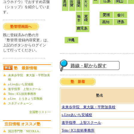
ユウホドウ）でおすすめ店舗
（ショップ）を紹介していま
す。
塾管理画面へ
既に登録済みの塾の方
「塾管理:登録内容変更」は、
上記のボタンからログイン
して行ってください。
路線・駅から探す
塾 最新情報
未来歩学院 東大阪・平野加美
校
塾 新着
s-Liveあいち安城校
進学指導 上智スクール
Teito | ICL技術事務所
塾名
s-Live とうきょう田無校
スタディチェーン
未来歩学院 東大阪・平野加美校
全国塾リスト>>
s-Liveあいち安城校
進学指導 上智スクール
注目情報 オススメ塾
Teito | ICL技術事務所
国語専門塾「NICOLLA」