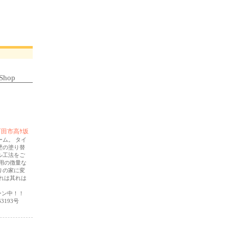
Shop
田市高ｹ坂
ム。 タイ
壁の塗り替
ル工法をご
用の徴量な
りの家に変
れは其れは
ーン中！！
3193号