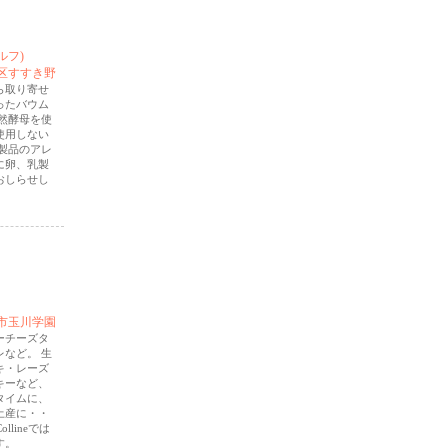
ルフ)
区すすき野
ら取り寄せ
ったバウム
然酵母を使
使用しない
製品のアレ
に卵、乳製
おしらせし
市玉川学園
ーチーズタ
など。 生
キ・レーズ
キーなど、
タイムに、
土産に・・
llineでは
す。