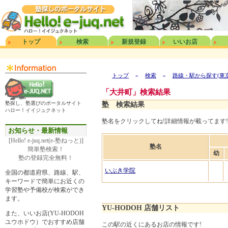
トップ
検索
新規登録
いいお店
トップ
»
検索
»
路線・駅から探す(東
「大井町」検索結果
塾探し、塾選びのポータルサイト
塾 検索結果
ハロー！イイジュクネット
塾名をクリックしてね!詳細情報が載ってます!
お知らせ・最新情報
[Hello! e-juq.net(e-塾ねっと)]
塾名
簡単塾検索！
幼
塾の登録完全無料！
いぶき学院
全国の都道府県、路線、駅、
キーワードで簡単にお近くの
学習塾や予備校が検索ができ
ます。
YU-HODOH 店舗リスト
また、いいお店(YU-HODOH
ユウホドウ）でおすすめ店舗
この駅の近くにあるお店の情報です!