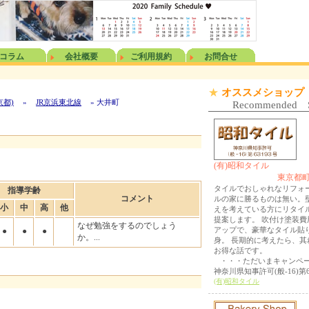
コラム
会社概要
ご利用規約
お問合せ
★
オススメショップ
京都)
»
JR京浜東北線
» 大井町
Recommended 
(有)昭和タイル
東京都町
タイルでおしゃれなリフォー
指導学齢
コメント
ルの家に勝るものは無い。
小
中
高
他
えを考えている方にリタイ
提案します。 吹付け塗装費
なぜ勉強をするのでしょう
アップで、豪華なタイル貼
●
●
●
か。...
身。 長期的に考えたら、其
お得な話です。
・・・ただいまキャンペ
神奈川県知事許可(般-16)第6
(有)昭和タイル