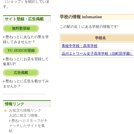
（ショップ）を紹介していま
す。
学校の情報 infomation
サイト登録・広告掲載
この駅の近くにある学校の情報です!
無料塾登録
e-塾ねっとにあなたの塾を登
学校名
録してみませんか？
青稜中学校・高等学校
YU-HODOH登録
品川エトワール女子高等学校（旧町田学園）
e-塾ねっとにお店を登録して
集客UP!
広告掲載
e-塾ねっとに広告を載せてみ
ませんか？
情報リンク
お役立ち情報リンク
入試に役立つ情報、
e-塾ねっとスタッフがキ
ャッチしたサイトを集
結