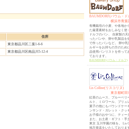
BAUMDORF(バウム・ド
横浜市青葉
有機栽培の小麦、や各地か
た厳選素材をおしみなく使
ドルフのパン、 自家製の天
住所
ったパンや、卵や乳製品を
で作ったパンなど。 卵や乳
東京都品川区二葉1-6-6
ルギーをお持ちの方のため
東京都品川区南品川5-12-4
品使用パンリストを作って
ております。
BAUMDORF(バウム・ドルフ)
Lis Colline(リスコリヌ)
東京都町田
紅茶のムース、ブルーベリ
ルト、ミロワール、ブリュレ
菓子の他にもパウンドケー
ンサンド・ガレット・クッ
お子様のおやつに、ティー
また、お土産・ギフト・手
東京 玉川学園の味を。 Lis Co
地方発送をいたしておりま