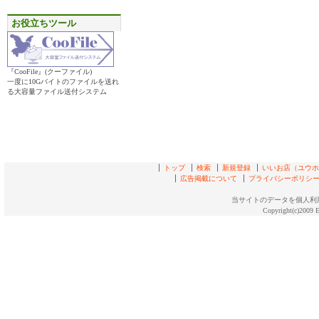
お役立ちツール
『CooFile』(クーファイル)
一度に10Gバイトのファイルを送れ
る大容量ファイル送付システム
トップ
検索
新規登録
いいお店（ユウホド
広告掲載について
プライバシーポリシ
当サイトのデータを個人利
Copyright(c)2009 E