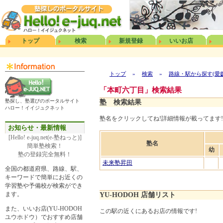
トップ
検索
新規登録
いいお店
トップ
»
検索
»
路線・駅から探す(愛
「本町六丁目」検索結果
塾探し、塾選びのポータルサイト
塾 検索結果
ハロー！イイジュクネット
塾名をクリックしてね!詳細情報が載ってます!
お知らせ・最新情報
[Hello! e-juq.net(e-塾ねっと)]
塾名
簡単塾検索！
幼
塾の登録完全無料！
未来塾昇田
全国の都道府県、路線、駅、
キーワードで簡単にお近くの
学習塾や予備校が検索ができ
ます。
YU-HODOH 店舗リスト
また、いいお店(YU-HODOH
この駅の近くにあるお店の情報です!
ユウホドウ）でおすすめ店舗