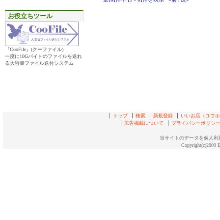
お役立ちツール
『CooFile』(クーファイル)
一度に10Gバイトのファイルを送れ
る大容量ファイル送付システム
トップ
検索
新規登録
いいお店（ユウホド
広告掲載について
プライバシーポリシ
当サイトのデータを個人利
Copyright(c)2009 E