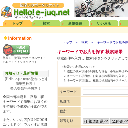
トップ
検索
新規登録
いいお店
トップ
»
検索
»
キーワードでお店を
キーワードでお店を探す 検索結果
塾探し、塾選びのポータルサイト
検索条件を入力し[検索]ボタンをクリックし
ハロー！イイジュクネット
＜検索のご利用について＞
複数の検索項目を利用した場合、各項目間はAN
お知らせ・最新情報
キーワード項目は、お好きな検索語句を入力し
[Hello! e-juq.net(e-塾ねっと)]
キーワード項目に、複数の検索語句をスペースで
簡単塾検索！
塾の登録完全無料！
キーワード
全国の都道府県、路線、駅、
店舗名
キーワードで簡単にお近くの
学習塾や予備校が検索ができ
住所
ます。
また、いいお店(YU-HODOH
最寄り駅
ユウホドウ）でおすすめ店舗