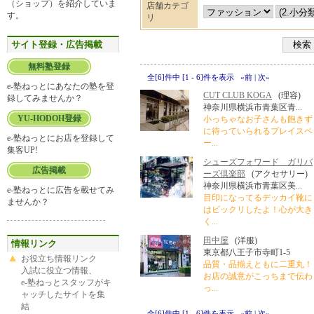
（ショップ）を紹介していま
店舗カテゴ
す。
リ
サイト登録・広告掲載
無料塾登録
全[6]件中 [1 - 6]件を表示 «前 | 次»
e-塾ねっとにあなたの塾を登
CUT CLUB KOGA
(理容)
録してみませんか？
神奈川県横浜市青葉区青...
YU-HODOH登録
小っちゃなお子さんも飽きず
に待っていられるプレイスペ
e-塾ねっとにお店を登録して
ー...
集客UP!
シューズフォワード ガリバ
広告掲載
ーズ倶楽部
(アクセサリー)
神奈川県横浜市青葉区美...
e-塾ねっとに広告を載せてみ
目印になってるデッカイ靴に
ませんか？
はビックリしたよ！心が大き
く...
田中屋
(洋服)
情報リンク
東京都八王子市寺町1-5
お役立ち情報リンク
品質・品揃えともに二重丸！
入試に役立つ情報、
お店の誠意がこっちまで伝わ
e-塾ねっとスタッフがキ
っ...
ャッチしたサイトを集
結
全[6]件中 [1 - 6]件を表示 «前 | 次»