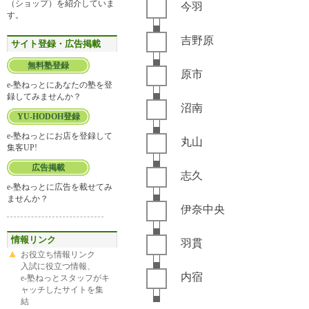
（ショップ）を紹介していま
今羽
す。
吉野原
サイト登録・広告掲載
無料塾登録
原市
e-塾ねっとにあなたの塾を登
録してみませんか？
沼南
YU-HODOH登録
e-塾ねっとにお店を登録して
丸山
集客UP!
広告掲載
志久
e-塾ねっとに広告を載せてみ
ませんか？
伊奈中央
情報リンク
羽貫
お役立ち情報リンク
入試に役立つ情報、
内宿
e-塾ねっとスタッフがキ
ャッチしたサイトを集
結