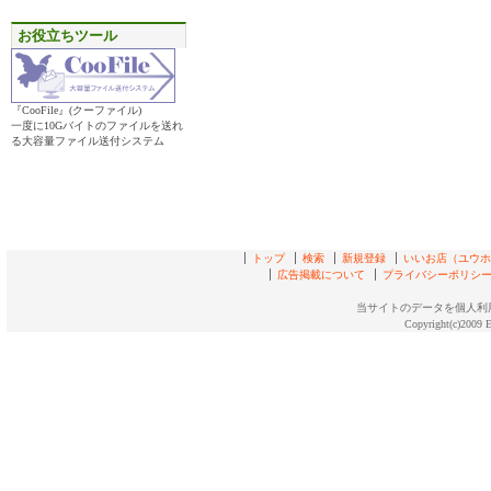
お役立ちツール
『CooFile』(クーファイル)
一度に10Gバイトのファイルを送れ
る大容量ファイル送付システム
トップ
検索
新規登録
いいお店（ユウホド
広告掲載について
プライバシーポリシ
当サイトのデータを個人利
Copyright(c)2009 E