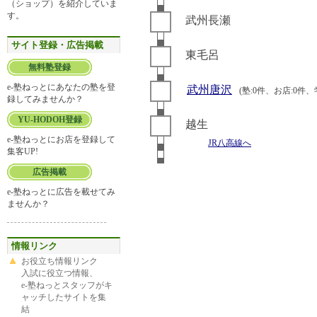
（ショップ）を紹介していま
す。
武州長瀬
サイト登録・広告掲載
東毛呂
無料塾登録
e-塾ねっとにあなたの塾を登
武州唐沢
(塾:0件、お店:0件、
録してみませんか？
YU-HODOH登録
越生
e-塾ねっとにお店を登録して
JR八高線へ
集客UP!
広告掲載
e-塾ねっとに広告を載せてみ
ませんか？
情報リンク
お役立ち情報リンク
入試に役立つ情報、
e-塾ねっとスタッフがキ
ャッチしたサイトを集
結