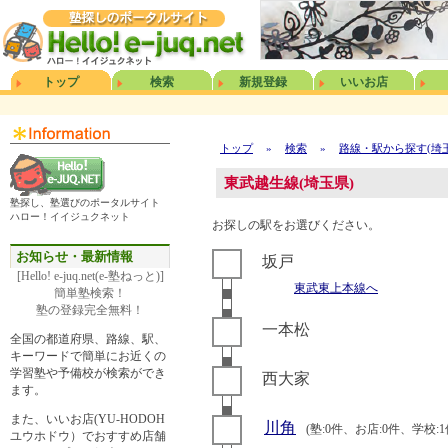
トップ
検索
新規登録
いいお店
トップ
»
検索
»
路線・駅から探す(埼
東武越生線(埼玉県)
塾探し、塾選びのポータルサイト
ハロー！イイジュクネット
お探しの駅をお選びください。
お知らせ・最新情報
坂戸
[Hello! e-juq.net(e-塾ねっと)]
東武東上本線へ
簡単塾検索！
塾の登録完全無料！
一本松
全国の都道府県、路線、駅、
キーワードで簡単にお近くの
学習塾や予備校が検索ができ
西大家
ます。
また、いいお店(YU-HODOH
川角
(塾:0件、お店:0件、学校:1
ユウホドウ）でおすすめ店舗