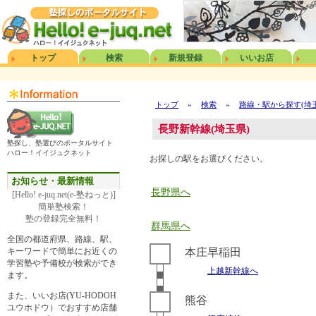
トップ
検索
新規登録
いいお店
トップ
»
検索
»
路線・駅から探す(埼
長野新幹線(埼玉県)
塾探し、塾選びのポータルサイト
ハロー！イイジュクネット
お探しの駅をお選びください。
お知らせ・最新情報
長野県へ
[Hello! e-juq.net(e-塾ねっと)]
簡単塾検索！
塾の登録完全無料！
群馬県へ
全国の都道府県、路線、駅、
キーワードで簡単にお近くの
本庄早稲田
学習塾や予備校が検索ができ
上越新幹線へ
ます。
また、いいお店(YU-HODOH
熊谷
ユウホドウ）でおすすめ店舗