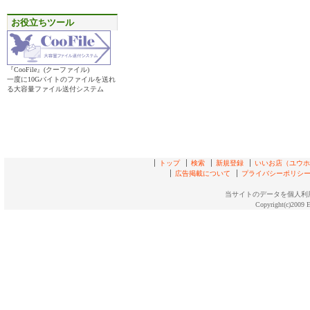
お役立ちツール
『CooFile』(クーファイル)
一度に10Gバイトのファイルを送れ
る大容量ファイル送付システム
トップ
検索
新規登録
いいお店（ユウホド
広告掲載について
プライバシーポリシ
当サイトのデータを個人利
Copyright(c)2009 E