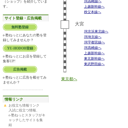
JR高崎線へ
（ショップ）を紹介していま
す。
上越新幹線へ
秩父本線へ
サイト登録・広告掲載
大宮
無料塾登録
JR京浜東北線へ
e-塾ねっとにあなたの塾を登
JR埼京線へ
録してみませんか？
JR宇都宮線へ
JR高崎線へ
YU-HODOH登録
上越新幹線へ
e-塾ねっとにお店を登録して
東北新幹線へ
集客UP!
東武野田線へ
広告掲載
e-塾ねっとに広告を載せてみ
東京都へ
ませんか？
情報リンク
お役立ち情報リンク
入試に役立つ情報、
e-塾ねっとスタッフがキ
ャッチしたサイトを集
結