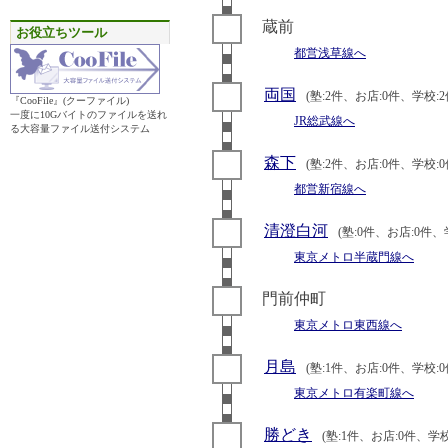
蔵前
お役立ちツール
都営浅草線へ
両国
(塾:2件、お店:0件、学校:2
『CooFile』(クーファイル)
一度に10Gバイトのファイルを送れ
JR総武線へ
る大容量ファイル送付システム
森下
(塾:2件、お店:0件、学校:0
都営新宿線へ
清澄白河
(塾:0件、お店:0件、
東京メトロ半蔵門線へ
門前仲町
東京メトロ東西線へ
月島
(塾:1件、お店:0件、学校:0
東京メトロ有楽町線へ
勝どき
(塾:1件、お店:0件、学校