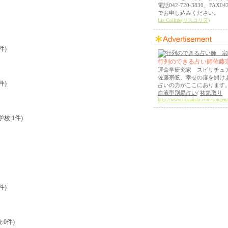
電話042-720-3830、FAX042
でお申し込みください。
Lis Colline(リスコリヌ)
件)
行列のできる占い師佐藤
運命学研究家 スピリチュ
佐藤宗眩。幸せの扉を開け
件)
占いの力がここにあります
血液型別易占い
/
祐気取り
http://www.uranaishi.com/sougen/
学校:1件)
件)
:0件)