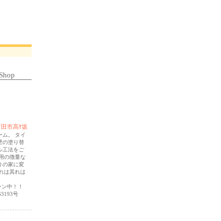
Shop
田市高ｹ坂
ム。 タイ
壁の塗り替
ル工法をご
用の徴量な
りの家に変
れは其れは
ーン中！！
3193号