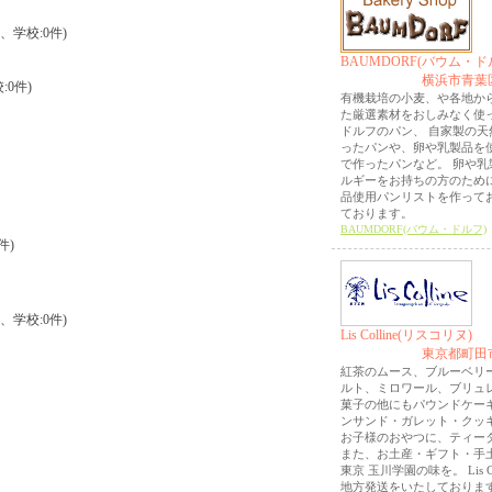
件、学校:0件)
BAUMDORF(バウム・ド
横浜市青葉
:0件)
有機栽培の小麦、や各地か
た厳選素材をおしみなく使
ドルフのパン、 自家製の天
ったパンや、卵や乳製品を
で作ったパンなど。 卵や乳
ルギーをお持ちの方のため
品使用パンリストを作って
ております。
BAUMDORF(バウム・ドルフ)
件)
件、学校:0件)
Lis Colline(リスコリヌ)
東京都町田
紅茶のムース、ブルーベリ
ルト、ミロワール、ブリュレ
菓子の他にもパウンドケー
ンサンド・ガレット・クッ
お子様のおやつに、ティー
また、お土産・ギフト・手
東京 玉川学園の味を。 Lis Co
地方発送をいたしておりま