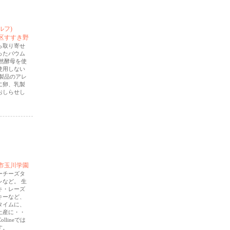
ルフ)
区すすき野
ら取り寄せ
ったバウム
然酵母を使
使用しない
製品のアレ
に卵、乳製
おしらせし
市玉川学園
ーチーズタ
など。 生
キ・レーズ
キーなど、
タイムに、
土産に・・
llineでは
す。