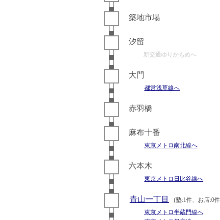
築地市場
汐留
新交通ゆりかもめへ
大門
都営浅草線へ
赤羽橋
麻布十番
東京メトロ南北線へ
六本木
東京メトロ日比谷線へ
青山一丁目
(塾:1件、お店:0
東京メトロ半蔵門線へ