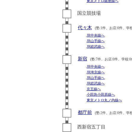
東京メトロ銀座線へ
国立競技場
代々木
(塾:1件、お店:0件、学校
JR中央線へ
JR山手線へ
JR総武線へ
新宿
(塾:7件、お店:0件、学校:0
JR中央線へ
JR埼京線へ
JR山手線へ
JR総武線へ
京王線へ
小田急小田原線へ
東京メトロ丸ノ内線へ
都庁前
(塾:2件、お店:0件、学校
西新宿五丁目