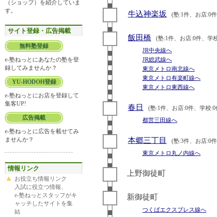
（ショップ）を紹介していま
す。
牛込神楽坂
(塾:1件、お店:0
サイト登録・広告掲載
飯田橋
(塾:1件、お店:0件、学校
無料塾登録
JR中央線へ
e-塾ねっとにあなたの塾を登
JR総武線へ
録してみませんか？
東京メトロ南北線へ
東京メトロ有楽町線へ
YU-HODOH登録
東京メトロ東西線へ
e-塾ねっとにお店を登録して
集客UP!
春日
(塾:1件、お店:0件、学校:0
広告掲載
都営三田線へ
e-塾ねっとに広告を載せてみ
ませんか？
本郷三丁目
(塾:3件、お店:0
東京メトロ丸ノ内線へ
情報リンク
上野御徒町
お役立ち情報リンク
入試に役立つ情報、
e-塾ねっとスタッフがキ
新御徒町
ャッチしたサイトを集
つくばエクスプレス線へ
結