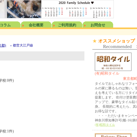
コラム
会社概要
ご利用規約
お問合せ
★
オススメショップ
京都)
» 都営大江戸線
Recommended 
(有)昭和タイル
東京都町
学校:0件)
タイルでおしゃれなリフォー
ルの家に勝るものは無い。
えを考えている方にリタイ
提案します。 吹付け塗装費
アップで、豪華なタイル貼
身。 長期的に考えたら、其
お得な話です。
・・・ただいまキャンペ
神奈川県知事許可(般-16)第6
(有)昭和タイル
学校:1件)