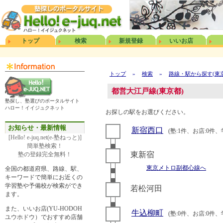
トップ
検索
新規登録
いいお店
トップ
»
検索
»
路線・駅から探す(東
都営大江戸線(東京都)
塾探し、塾選びのポータルサイト
ハロー！イイジュクネット
お探しの駅をお選びください。
お知らせ・最新情報
新宿西口
(塾:1件、お店:0件、
[Hello! e-juq.net(e-塾ねっと)]
簡単塾検索！
東新宿
塾の登録完全無料！
東京メトロ副都心線へ
全国の都道府県、路線、駅、
キーワードで簡単にお近くの
学習塾や予備校が検索ができ
若松河田
ます。
また、いいお店(YU-HODOH
牛込柳町
(塾:0件、お店:0件、
ユウホドウ）でおすすめ店舗