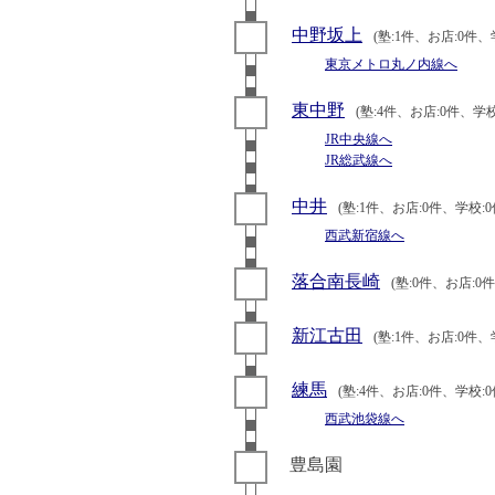
中野坂上
(塾:1件、お店:0件、
東京メトロ丸ノ内線へ
東中野
(塾:4件、お店:0件、学校
JR中央線へ
JR総武線へ
中井
(塾:1件、お店:0件、学校:0
西武新宿線へ
落合南長崎
(塾:0件、お店:0
新江古田
(塾:1件、お店:0件、
練馬
(塾:4件、お店:0件、学校:0
西武池袋線へ
豊島園