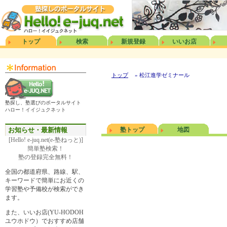
トップ
検索
新規登録
いいお店
トップ
» 松江進学ゼミナール
塾探し、塾選びのポータルサイト
ハロー！イイジュクネット
お知らせ・最新情報
塾トップ
地図
[Hello! e-juq.net(e-塾ねっと)]
簡単塾検索！
塾の登録完全無料！
全国の都道府県、路線、駅、
キーワードで簡単にお近くの
学習塾や予備校が検索ができ
ます。
また、いいお店(YU-HODOH
ユウホドウ）でおすすめ店舗