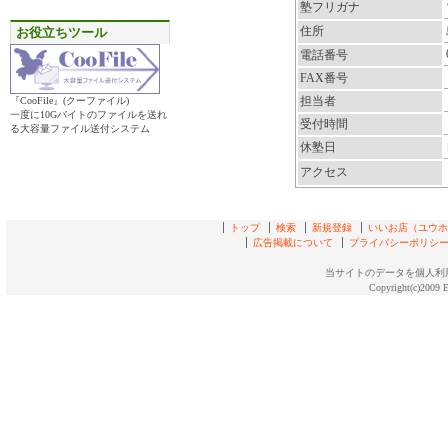
塾フリガナ
住所
お役立ちツール
電話番号
FAX番号
担当者
『CooFile』(クーファイル)
一度に10Gバイトのファイルを送れ
受付時間
る大容量ファイル送付システム
休塾日
アクセス
トップ
検索
新規登録
いいお店（ユウホド
広告掲載について
プライバシーポリシ
当サイトのデータを個人利
Copyright(c)2009 E