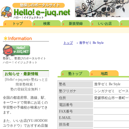
トップ
検索
新規登録
いいお店
トップ
» 進学ゼミ Be Style
塾探し、塾選びのポータルサイト
ハロー！イイジュクネット
お知らせ・最新情報
塾トップ
地図
[Hello! e-juq.net(e-塾ねっと)]
塾名
進学ゼミ Be Style
簡単塾検索！
塾の登録完全無料！
塾フリガナ
シンガクゼミ ビース
全国の都道府県、路線、駅、
住所
愛媛県松山市一番町一丁
キーワードで簡単にお近くの
電話番号
学習塾や予備校が検索ができ
FAX番号
ます。
E-MAIL
また、いいお店(YU-HODOH
担当者
ユウホドウ）でおすすめ店舗