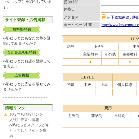
（ショップ）を紹介していま
受付時間
す。
休塾日
アクセス
伊予鉄城南線 / 勝
サイト登録・広告掲載
ホームページURL
http://www.lets-campus.c
無料塾登録
e-塾ねっとにあなたの塾を登
LES
録してみませんか？
幼児
小学生
中
YU-HODOH登録
主要教科
その他
主要教科
e-塾ねっとにお店を登録して
●
●
集客UP!
広告掲載
LEVEL
e-塾ねっとに広告を載せてみ
初級
中級
上級
個人指導
ませんか？
情報リンク
費用
お役立ち情報リンク
月謝制
前納制
単科別
入試に役立つ情報、
e-塾ねっとスタッフがキ
ャッチしたサイトを集
結