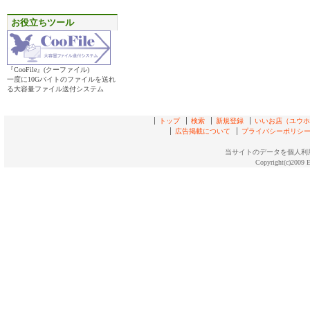
お役立ちツール
『CooFile』(クーファイル)
一度に10Gバイトのファイルを送れ
る大容量ファイル送付システム
トップ
検索
新規登録
いいお店（ユウホド
広告掲載について
プライバシーポリシ
当サイトのデータを個人利
Copyright(c)2009 E